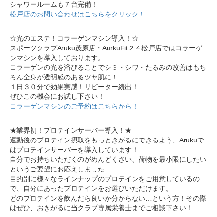
シャワールームも７台完備！
松戸店のお問い合わせはこちらをクリック！
☆光のエステ！コラーゲンマシン導入！☆
スポーツクラブAruku茂原店・AurkuFit２４松戸店ではコラーゲ
ンマシンを導入しております。
コラーゲンの光を浴びることでシミ・シワ・たるみの改善はもち
ろん全身が透明感のあるツヤ肌に！
１日３０分で効果実感！リピーター続出！
ぜひこの機会にお試し下さい！
コラーゲンマシンのご予約はこちらから！
★業界初！プロテインサーバー導入！★
運動後のプロテイン摂取をもっときがるにできるよう、Arukuで
はプロテインサーバーを導入しています！
自分でお持ちいただくのがめんどくさい、荷物を最小限にしたい
というご要望にお応えしました！
目的別に様々なラインナップのプロテインをご用意しているの
で、自分にあったプロテインをお選びいただけます。
どのプロテインを飲んだら良いか分からない…という方！その際
はぜひ、おきがるに当クラブ専属栄養士までご相談下さい！