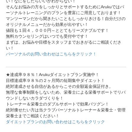
い！なにをしたらいいかわからない！
そんなお悩みの方をしっかりとサポートするためにArukuではパ
ーソナルトレーニングのプランを豊富にご用意しております！
マンツーマンだから聞きたいこともしっかりきける！自分だけの
オリジナルメニューだから効果が出やすい！
値段も１回４，０００円～ととてもリーズナブルです！
無料カウンセリングはいつでも受付中です！
まずは、お悩みや目標をスタッフまでおきがるにご相談くださ
い！
パーソナルのお問い合わせはこちらをクリック！
★達成率９８％！Arukuダイエットプラン実施中！
目標達成率９８％の２ヶ月間の短期集中ダイエット！
絶対達成させる自信があるからこその全額返金保証付き。
無理な食事制限をしないため、栄養士による栄養サポートでリバ
ウンドしないカラダづくりを！
トレーナー＆栄養士のダブルサポートで効果バツグン！
絶対痩せたい方は当クラブパーソナルトレーナー＆栄養士・管理
栄養士までご相談ください！
ダイエットプランのお問い合わせはこちらをクリック