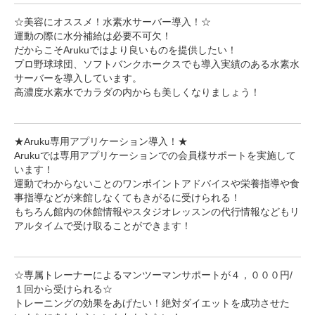
☆美容にオススメ！水素水サーバー導入！☆
運動の際に水分補給は必要不可欠！
だからこそArukuではより良いものを提供したい！
プロ野球球団、ソフトバンクホークスでも導入実績のある水素水
サーバーを導入しています。
高濃度水素水でカラダの内からも美しくなりましょう！
★Aruku専用アプリケーション導入！★
Arukuでは専用アプリケーションでの会員様サポートを実施して
います！
運動でわからないことのワンポイントアドバイスや栄養指導や食
事指導などが来館しなくてもきがるに受けられる！
もちろん館内の休館情報やスタジオレッスンの代行情報などもリ
アルタイムで受け取ることができます！
☆専属トレーナーによるマンツーマンサポートが４，０００円/
１回から受けられる☆
トレーニングの効果をあげたい！絶対ダイエットを成功させた