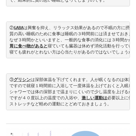
で、
結果的に質の悪い睡眠となってしまうのです。
②
GABA
は興奮を抑え、リラックス効果があるので不眠の方に摂って
質の高い睡眠のために食事は睡眠の３時間前には済ませておきまし
胃に食べ物があると
寝ていても臓器は休めず消化活動を行っていま
寝ても疲れがとれない方は心当たりがあるのではないでしょうか
③
グリシン
は深部体温を下げてくれます。人が眠くなるのは体温が
ですので就寝１時間前に入浴して一度体温を上げておくと入眠しや
シャワーでは体の深部まで温まりにくいので少し温度を上げるか長
ですが４０度以上の温度での入浴や、
激しい運動は
必要以上に体温
ストレッチなど軽めの運動にとどめておきましょう。