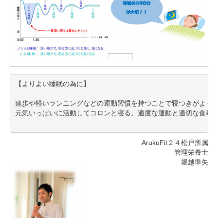
【よりよい睡眠の為に】

速歩や軽いランニングなどの運動習慣を持つことで寝つきがよくな
元気いっぱいに活動してコロンと寝る。適度な運動と適切な食事で
ArukuFit２４松戸所属
管理栄養士
堀越準矢