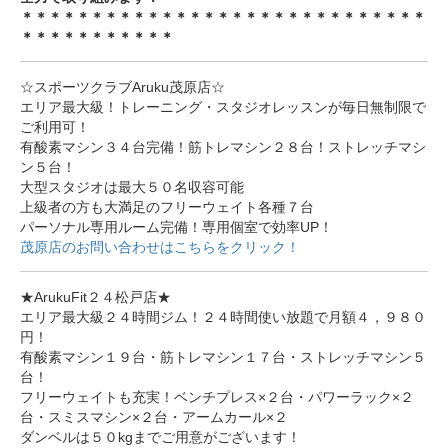
＊＊＊＊＊＊＊＊＊＊＊＊＊＊＊＊＊＊＊＊＊＊＊＊＊＊＊＊＊
＊＊＊＊＊＊＊＊＊＊＊
☆スポーツクラブAruku茂原店☆
エリア最大級！トレーニング・スタジオレッスンが毎日無制限で
ご利用可！
有酸素マシン３４台完備！筋トレマシン２８台！ストレッチマシ
ン５台！
大型スタジオは最大５０名収容可能
上級者の方も大満足のフリーウェイト各種７台
パーソナル専用ルーム完備！専用個室で効率UP！
茂原店のお問い合わせはこちらをクリック！
★ArukuFit２４松戸店★
エリア最大級２４時間ジム！２４時間使い放題で月額４，９８０
円！
有酸素マシン１９台・筋トレマシン１７台・ストレッチマシン５
台！
フリーウェイトも充実！ベンチプレス×２台・パワーラック×２
台・スミスマシン×２台・アームカール×２
ダンベルは５０kgまでご用意がございます！